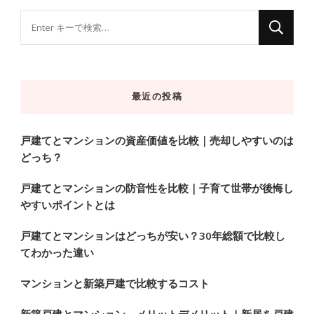
な
に
か
お
最近の投稿
探
し
で
戸建てとマンションの資産価値を比較｜売却しやすいのは
どっち？
す
か
戸建てとマンションの防音性を比較｜子育て世帯が後悔し
?
やすいポイントとは
戸建てとマンションはどっちが安い？30年総額で比較し
てわかった違い
マンションと新築戸建で比較するコスト