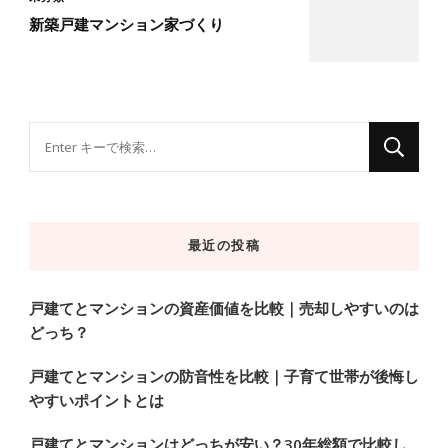
新築戸建マンション家づくり
な
に
か
お
最近の投稿
探
し
で
戸建てとマンションの資産価値を比較｜売却しやすいのは
どっち？
す
か
戸建てとマンションの防音性を比較｜子育て世帯が後悔し
?
やすいポイントとは
戸建てとマンションはどっちが安い？30年総額で比較し