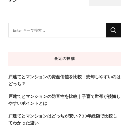
な
に
か
お
最近の投稿
探
し
で
戸建てとマンションの資産価値を比較｜売却しやすいのは
どっち？
す
か
戸建てとマンションの防音性を比較｜子育て世帯が後悔し
?
やすいポイントとは
戸建てとマンションはどっちが安い？30年総額で比較し
てわかった違い