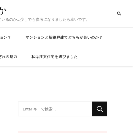
か
ているのか…少しでも参考になりましたら幸いです。
ョン？
マンションと新築戸建てどちらが良いのか？
ぞれの魅力
私は注文住宅を選びました
な
に
か
お