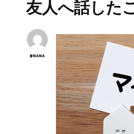
友人へ話した
@NANA