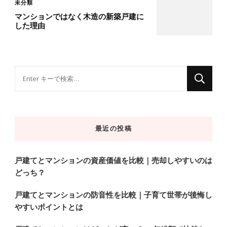
未分類
マンションではなく木造の新築戸建に
した理由
な
に
か
お
最近の投稿
探
し
で
戸建てとマンションの資産価値を比較｜売却しやすいのは
どっち？
す
か
戸建てとマンションの防音性を比較｜子育て世帯が後悔し
?
やすいポイントとは