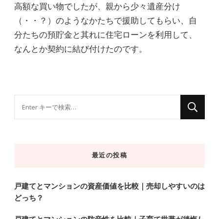
高額な買い物でしたが、親から少々遺産分け
（・・？）のようなかたちで援助してもらい、自
分たちの預貯金と其れに住宅ローンを利用して、
なんとか契約に結び付けたのです。
な
に
か
お
最近の投稿
探
し
で
戸建てとマンションの資産価値を比較｜売却しやすいのは
どっち？
す
か
戸建てとマンションの防音性を比較｜子育て世帯が後悔し