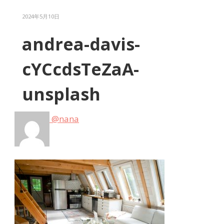
2024年5月10日
andrea-davis-
cYCcdsTeZaA-
unsplash
@nana