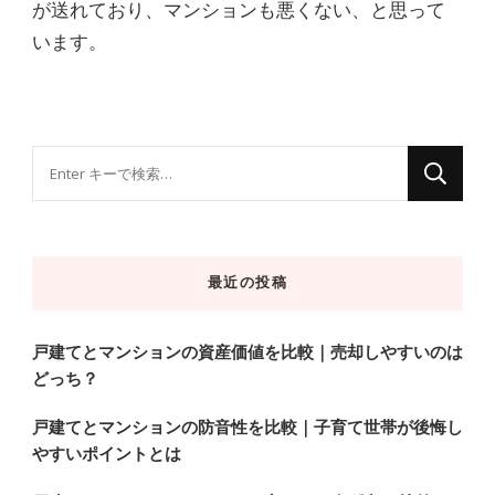
が送れており、マンションも悪くない、と思って
います。
な
に
か
お
最近の投稿
探
し
で
戸建てとマンションの資産価値を比較｜売却しやすいのは
どっち？
す
か
戸建てとマンションの防音性を比較｜子育て世帯が後悔し
?
やすいポイントとは