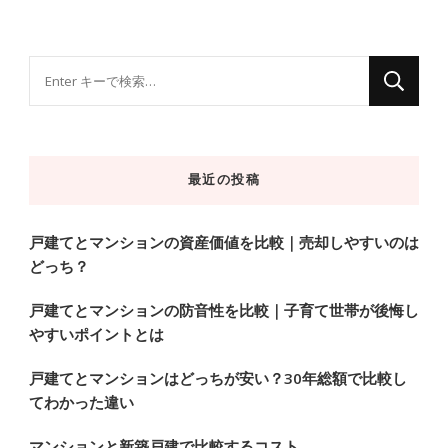
な
に
か
お
最近の投稿
探
し
で
戸建てとマンションの資産価値を比較｜売却しやすいのは
どっち？
す
か
戸建てとマンションの防音性を比較｜子育て世帯が後悔し
?
やすいポイントとは
戸建てとマンションはどっちが安い？30年総額で比較し
てわかった違い
マンションと新築戸建で比較するコスト